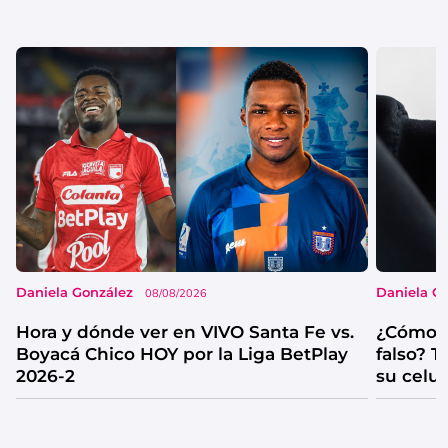
Daniela González
Daniela G
08/08/2026
Hora y dónde ver en VIVO Santa Fe vs.
¿Cómo s
Boyacá Chico HOY por la Liga BetPlay
falso? 
2026-2
su celul