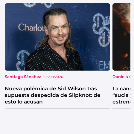
Santiago Sánchez
Daniela G
06/08/2026
Nueva polémica de Sid Wilson tras
La canc
supuesta despedida de Slipknot: de
“sucia y
esto lo acusan
estrenó