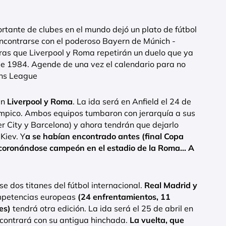
rtante de clubes en el mundo dejó un plato de fútbol
encontrarse con el poderoso Bayern de Múnich -
ras que Liverpool y Roma repetirán un duelo que ya
 de 1984. Agende de una vez el calendario para no
ons League
án
Liverpool y Roma
. La ida será en Anfield el 24 de
Olímpico. Ambos equipos tumbaron con jerarquía a sus
er City y Barcelona) y ahora tendrán que dejarlo
Kiev. Y
a se habían encontrado antes (final Copa
ó coronándose campeón en el estadio de la Roma… A
se dos titanes del fútbol internacional.
Real Madrid y
ompetencias europeas
(24 enfrentamientos, 11
es)
tendrá otra edición. La ida será el 25 de abril en
ncontrará con su antigua hinchada.
La vuelta, que