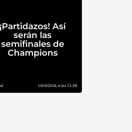
¡Partidazos! Así
serán las
semifinales de
Champions
ol
, a las 11:26
13/04/2018