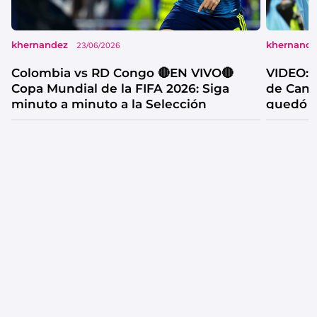
khernandez
khernand
23/06/2026
Colombia vs RD Congo 🔴EN VIVO🔴
VIDEO: l
Copa Mundial de la FIFA 2026: Siga
de Cana
minuto a minuto a la Selección
quedó f