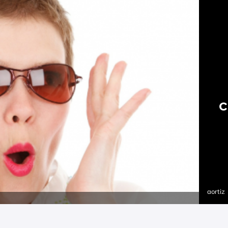
c
aortiz