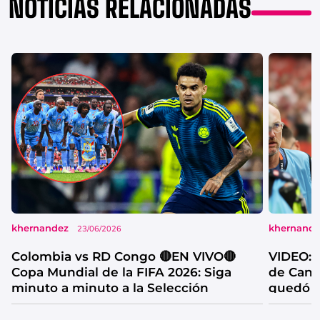
NOTICIAS RELACIONADAS
khernandez
khernand
23/06/2026
Colombia vs RD Congo 🔴EN VIVO🔴
VIDEO: l
Copa Mundial de la FIFA 2026: Siga
de Cana
minuto a minuto a la Selección
quedó f