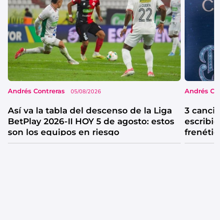
Andrés Contreras
Andrés Co
05/08/2026
Así va la tabla del descenso de la Liga
3 canci
BetPlay 2026-II HOY 5 de agosto: estos
escribió
son los equipos en riesgo
frenétic