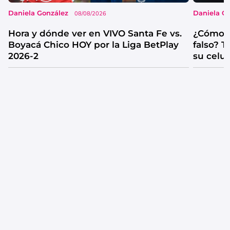
Daniela González
Daniela G
08/08/2026
Hora y dónde ver en VIVO Santa Fe vs.
¿Cómo s
Boyacá Chico HOY por la Liga BetPlay
falso? 
2026-2
su celul