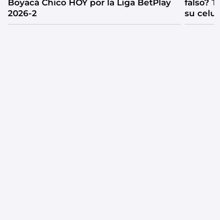
Boyacá Chico HOY por la Liga BetPlay
falso? 
2026-2
su celul