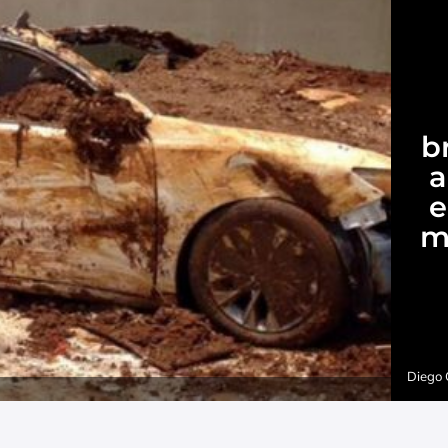
b
a
e
m
Diego 