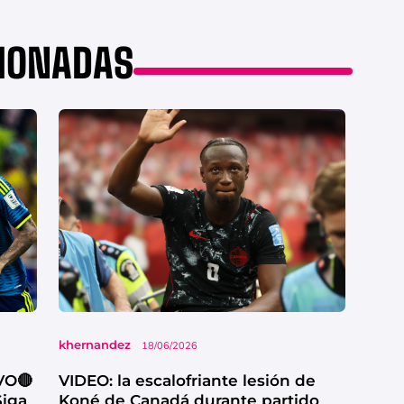
CIONADAS
khernandez
18/06/2026
VO🔴
VIDEO: la escalofriante lesión de
Siga
Koné de Canadá durante partido