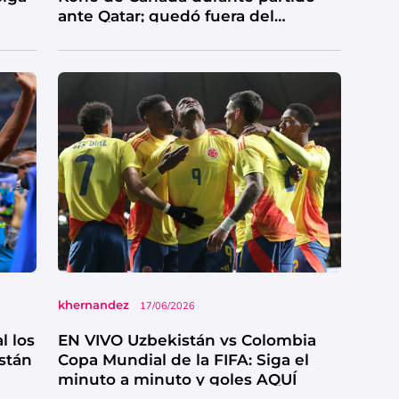
ante Qatar; quedó fuera del
Mundial 2026
khernandez
17/06/2026
l los
EN VIVO Uzbekistán vs Colombia
stán
Copa Mundial de la FIFA: Siga el
minuto a minuto y goles AQUÍ