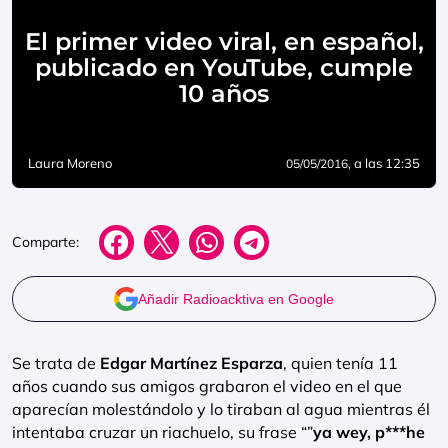
El primer video viral, en español,
publicado en YouTube, cumple
10 años
Laura Moreno
, a las 12:35
05/05/2016
Comparte:
Añadir Radioacktiva en Google
Se trata de
Edgar Martínez Esparza
, quien tenía 11
años cuando sus amigos grabaron el video en el que
aparecían molestándolo y lo tiraban al agua mientras él
intentaba cruzar un riachuelo, su frase “”
ya wey, p***he