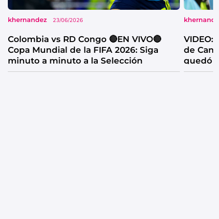
khernandez
khernand
23/06/2026
Colombia vs RD Congo 🔴EN VIVO🔴
VIDEO: l
Copa Mundial de la FIFA 2026: Siga
de Cana
minuto a minuto a la Selección
quedó f