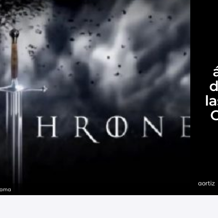
d
l
aortiz
orama