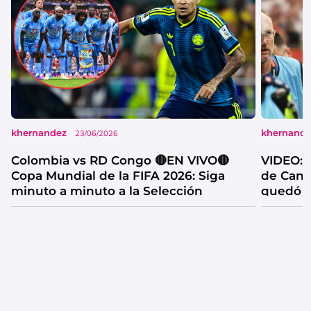
khernandez
khernand
23/06/2026
Colombia vs RD Congo 🔴EN VIVO🔴
VIDEO: l
Copa Mundial de la FIFA 2026: Siga
de Cana
minuto a minuto a la Selección
quedó f