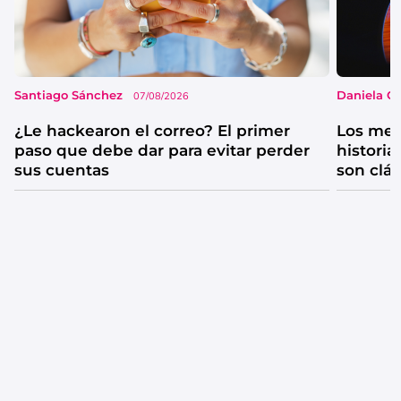
Santiago Sánchez
Daniela G
07/08/2026
¿Le hackearon el correo? El primer
Los mejo
paso que debe dar para evitar perder
historia
sus cuentas
son clá