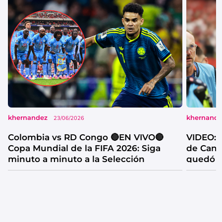
khernandez
khernand
23/06/2026
Colombia vs RD Congo 🔴EN VIVO🔴
VIDEO: l
Copa Mundial de la FIFA 2026: Siga
de Cana
minuto a minuto a la Selección
quedó f