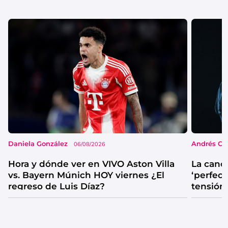
Daniela González
Andrés Co
06/08/2026
Hora y dónde ver en VIVO Aston Villa
La canc
vs. Bayern Múnich HOY viernes ¿El
‘perfecta
regreso de Luis Díaz?
tensión
catarsis