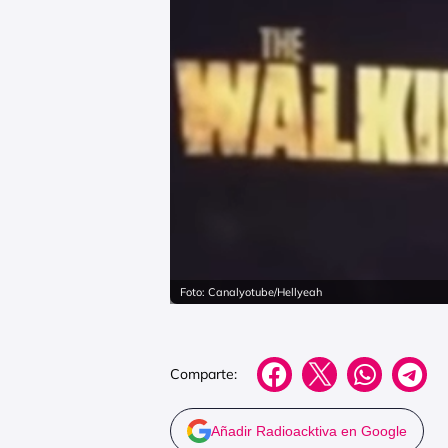
Foto: Canalyotube/Hellyeah
Comparte:
Añadir Radioacktiva en Google