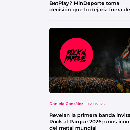
BetPlay? MinDeporte toma
decisión que lo dejaría fuera d
competencia
Daniela González
06/08/2026
Revelan la primera banda invit
Rock al Parque 2026; unos ícon
del metal mundial