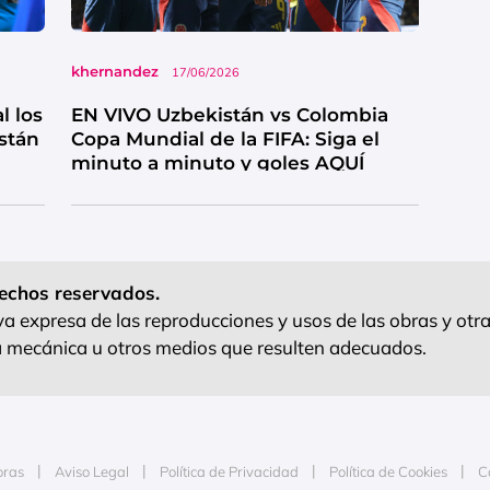
khernandez
17/06/2026
l los
EN VIVO Uzbekistán vs Colombia
stán
Copa Mundial de la FIFA: Siga el
minuto a minuto y goles AQUÍ
echos reservados.
 expresa de las reproducciones y usos de las obras y otra
ra mecánica u otros medios que resulten adecuados.
oras
Aviso Legal
Política de Privacidad
Política de Cookies
C