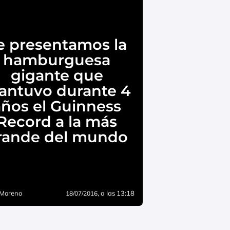
e presentamos la
hamburguesa
gigante que
antuvo durante 4
años el Guinness
Record a la más
rande del mundo
 Moreno
, a las 13:18
18/07/2016