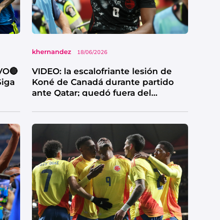
khernandez
18/06/2026
VO🔴
VIDEO: la escalofriante lesión de
Siga
Koné de Canadá durante partido
ante Qatar; quedó fuera del
Mundial 2026