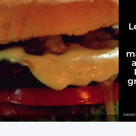
L
m
g
Laura