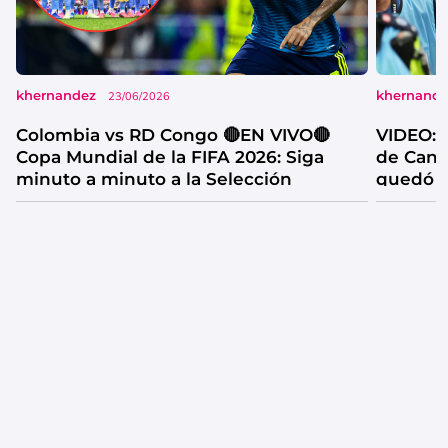
khernandez
khernand
23/06/2026
Colombia vs RD Congo 🔴EN VIVO🔴
VIDEO: l
Copa Mundial de la FIFA 2026: Siga
de Cana
minuto a minuto a la Selección
quedó f