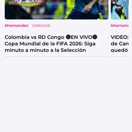
khernandez
khernand
23/06/2026
Colombia vs RD Congo 🔴EN VIVO🔴
VIDEO: l
Copa Mundial de la FIFA 2026: Siga
de Cana
minuto a minuto a la Selección
quedó f