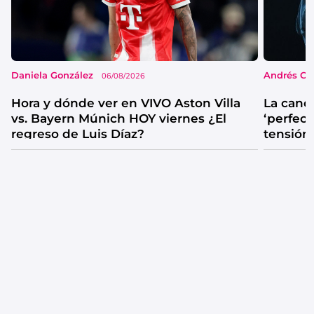
Daniela González
Andrés Co
06/08/2026
Hora y dónde ver en VIVO Aston Villa
La canc
vs. Bayern Múnich HOY viernes ¿El
‘perfecta
regreso de Luis Díaz?
tensión
catarsis