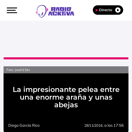
Directo
Foto: Josch13/cc
La impresionante pelea entre
una enorme araña y unas
abejas
Diego García Rico
, a las 17:56
28/11/2016