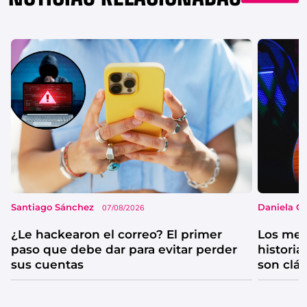
Santiago Sánchez
Daniela G
07/08/2026
¿Le hackearon el correo? El primer
Los mejo
paso que debe dar para evitar perder
historia
sus cuentas
son clá