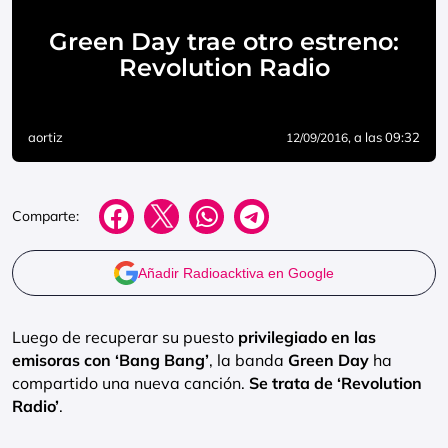
Green Day trae otro estreno:
Revolution Radio
aortiz
, a las 09:32
12/09/2016
Comparte:
Añadir Radioacktiva en Google
Luego de recuperar su puesto
privilegiado en las
emisoras con ‘Bang Bang’
, la banda
Green Day
ha
compartido una nueva canción.
Se trata de ‘Revolution
Radio’
.