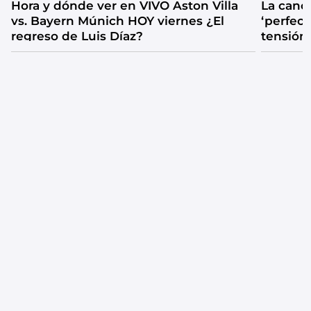
Hora y dónde ver en VIVO Aston Villa
La canc
vs. Bayern Múnich HOY viernes ¿El
‘perfecta
regreso de Luis Díaz?
tensión
catarsis