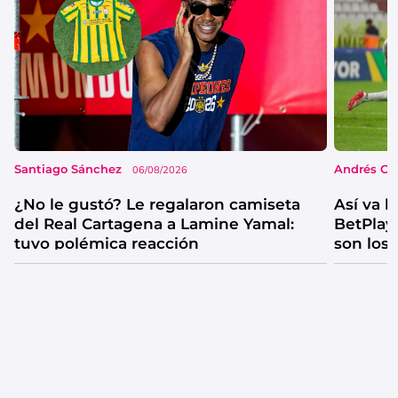
Santiago Sánchez
Andrés Co
06/08/2026
¿No le gustó? Le regalaron camiseta
Así va l
del Real Cartagena a Lamine Yamal:
BetPlay 
tuvo polémica reacción
son los