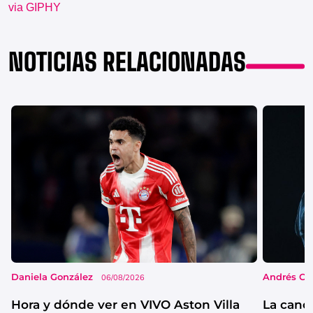
via GIPHY
NOTICIAS RELACIONADAS
Daniela González
Andrés Co
06/08/2026
Hora y dónde ver en VIVO Aston Villa
La canc