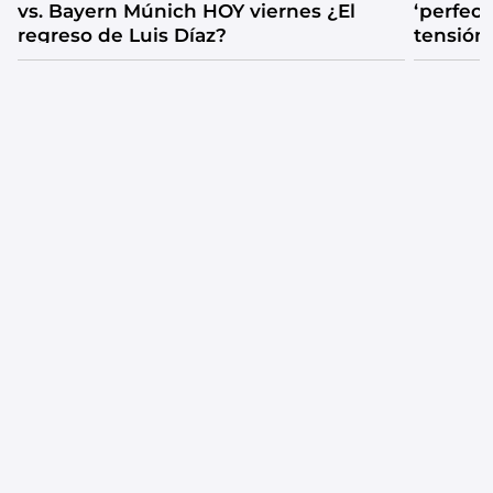
vs. Bayern Múnich HOY viernes ¿El
‘perfecta
regreso de Luis Díaz?
tensión
catarsis