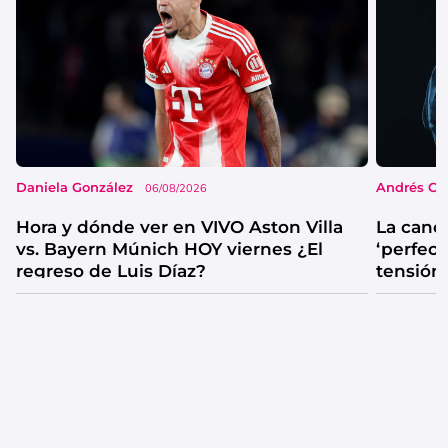
Daniela González
Andrés Co
06/08/2026
Hora y dónde ver en VIVO Aston Villa
La canc
vs. Bayern Múnich HOY viernes ¿El
‘perfecta
regreso de Luis Díaz?
tensión
catarsis