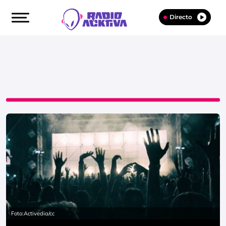
Directo
Foto:Activedia/cc