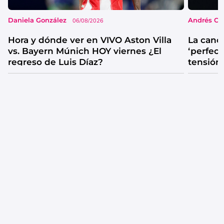
Daniela González
Andrés Co
06/08/2026
Hora y dónde ver en VIVO Aston Villa
La canc
vs. Bayern Múnich HOY viernes ¿El
‘perfecta
regreso de Luis Díaz?
tensión
catarsis