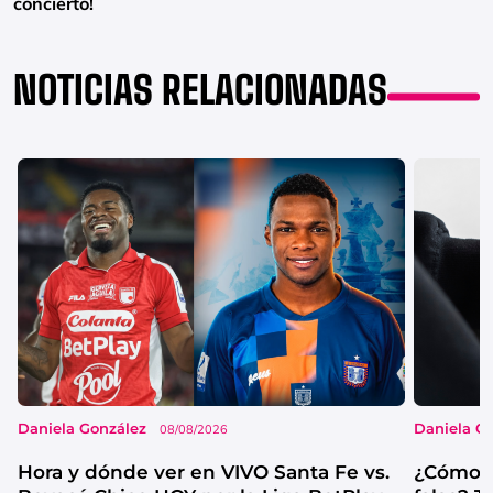
concierto!
NOTICIAS RELACIONADAS
Daniela González
Daniela G
08/08/2026
Hora y dónde ver en VIVO Santa Fe vs.
¿Cómo s