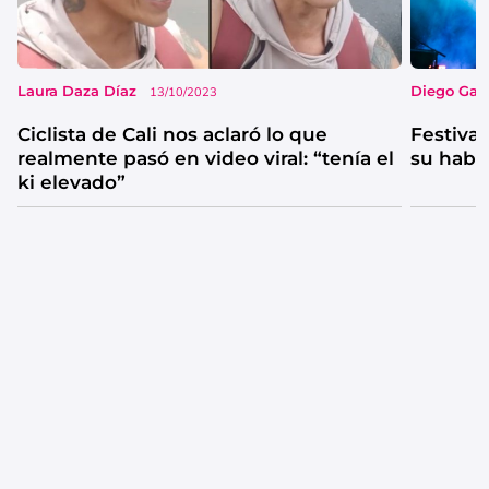
Laura Daza Díaz
Diego Garc
13/10/2023
Ciclista de Cali nos aclaró lo que
Festival
realmente pasó en video viral: “tenía el
su habi
ki elevado”