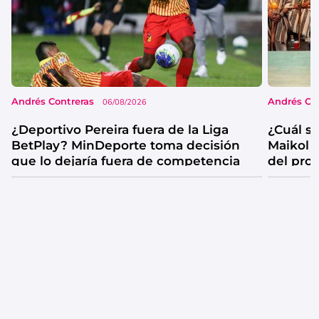
Andrés Contreras
Andrés Co
06/08/2026
¿Deportivo Pereira fuera de la Liga
¿Cuál se
BetPlay? MinDeporte toma decisión
Maikol 
que lo dejaría fuera de competencia
del pro