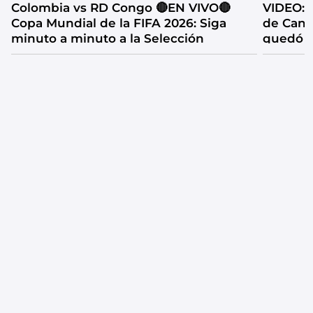
Colombia vs RD Congo 🔴EN VIVO🔴
VIDEO: l
Copa Mundial de la FIFA 2026: Siga
de Cana
minuto a minuto a la Selección
quedó f