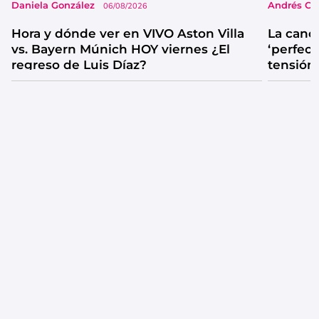
Daniela González
Andrés Co
06/08/2026
Hora y dónde ver en VIVO Aston Villa
La canc
vs. Bayern Múnich HOY viernes ¿El
‘perfecta
regreso de Luis Díaz?
tensión
catarsis