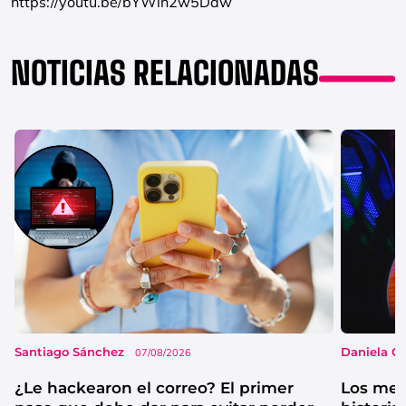
https://youtu.be/bYWlh2w5Ddw
NOTICIAS RELACIONADAS
Santiago Sánchez
Daniela G
07/08/2026
¿Le hackearon el correo? El primer
Los mejo