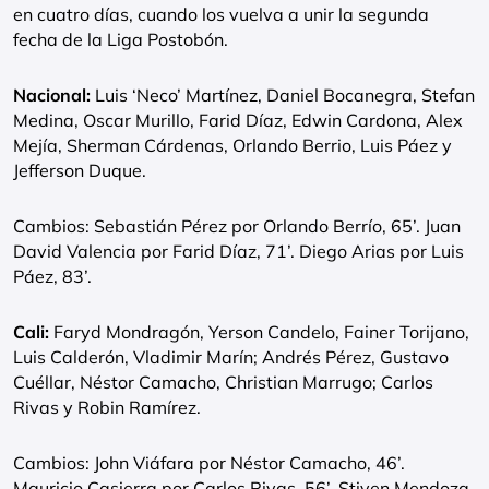
en cuatro días, cuando los vuelva a unir la segunda
fecha de la Liga Postobón.
Nacional:
Luis ‘Neco’ Martínez, Daniel Bocanegra, Stefan
Medina, Oscar Murillo, Farid Díaz, Edwin Cardona, Alex
Mejía, Sherman Cárdenas, Orlando Berrio, Luis Páez y
Jefferson Duque.
Cambios: Sebastián Pérez por Orlando Berrío, 65’. Juan
David Valencia por Farid Díaz, 71’. Diego Arias por Luis
Páez, 83’.
Cali:
Faryd Mondragón, Yerson Candelo, Fainer Torijano,
Luis Calderón, Vladimir Marín; Andrés Pérez, Gustavo
Cuéllar, Néstor Camacho, Christian Marrugo; Carlos
Rivas y Robin Ramírez.
Cambios: John Viáfara por Néstor Camacho, 46’.
Mauricio Casierra por Carlos Rivas, 56’. Stiven Mendoza