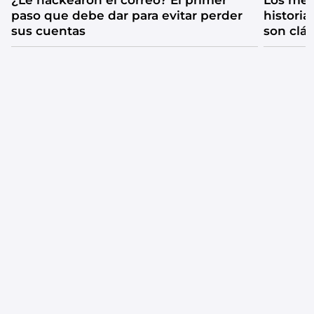
¿Le hackearon el correo? El primer
Los mejo
paso que debe dar para evitar perder
historia
sus cuentas
son clá