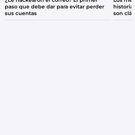
¿Le hackearon el correo? El primer
Los mejo
paso que debe dar para evitar perder
historia
sus cuentas
son clá