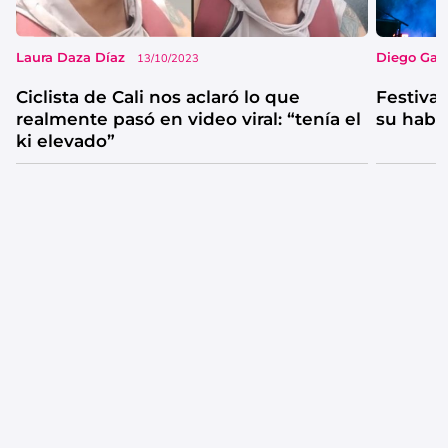
Laura Daza Díaz
Diego Garc
13/10/2023
Ciclista de Cali nos aclaró lo que
Festival
realmente pasó en video viral: “tenía el
su habi
ki elevado”