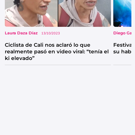
Laura Daza Díaz
Diego Garc
13/10/2023
Ciclista de Cali nos aclaró lo que
Festival
realmente pasó en video viral: “tenía el
su habi
ki elevado”