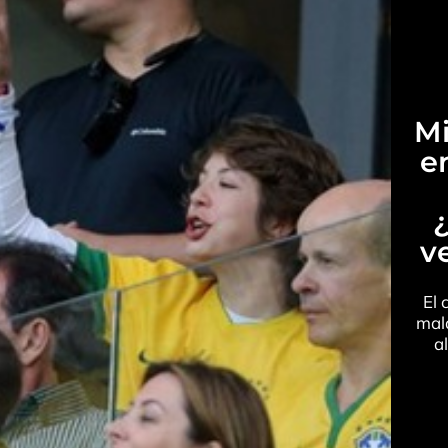
Mi
en
v
El 
mala
a