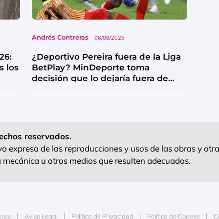
Andrés Contreras
06/08/2026
26:
¿Deportivo Pereira fuera de la Liga
s los
BetPlay? MinDeporte toma
decisión que lo dejaría fuera de
competencia
echos reservados.
 expresa de las reproducciones y usos de las obras y otra
ra mecánica u otros medios que resulten adecuados.
oras
Aviso Legal
Política de Privacidad
Política de Cookies
C