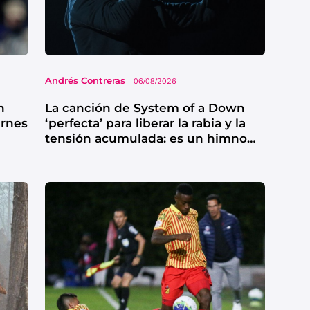
Andrés Contreras
06/08/2026
n
La canción de System of a Down
ernes
‘perfecta’ para liberar la rabia y la
tensión acumulada: es un himno
de catarsis