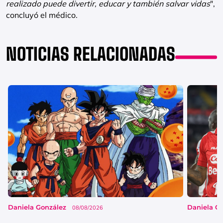
realizado puede divertir, educar y también salvar vidas
",
concluyó el médico.
NOTICIAS RELACIONADAS
Daniela González
Daniela G
08/08/2026