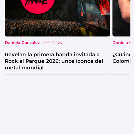
Daniela González
Daniela G
06/08/2026
Revelan la primera banda invitada a
¿Cuándo
Rock al Parque 2026; unos íconos del
Colombi
metal mundial