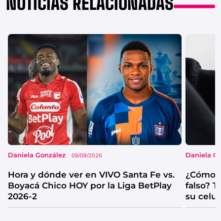
NOTICIAS RELACIONADAS
Daniela González
Daniela G
08/08/2026
Hora y dónde ver en VIVO Santa Fe vs.
¿Cómo s
Boyacá Chico HOY por la Liga BetPlay
falso? 
2026-2
su celul