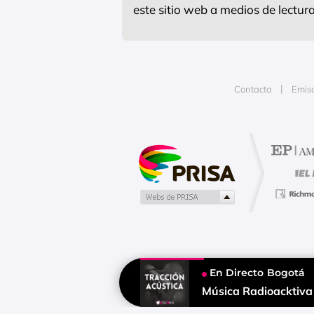
este sitio web a medios de lectu
Contacta
Emis
Publicidad
En Directo
Bogotá
Tu contenido empezará después d
Música Radioacktiva