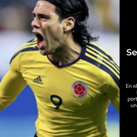
Se
En e
par
un