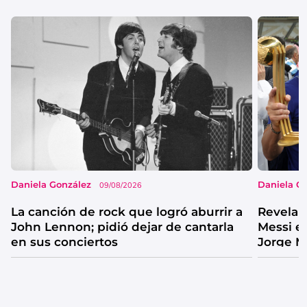
Daniela González
Daniela G
09/08/2026
La canción de rock que logró aburrir a
Revelan
John Lennon; pidió dejar de cantarla
Messi e
en sus conciertos
Jorge M