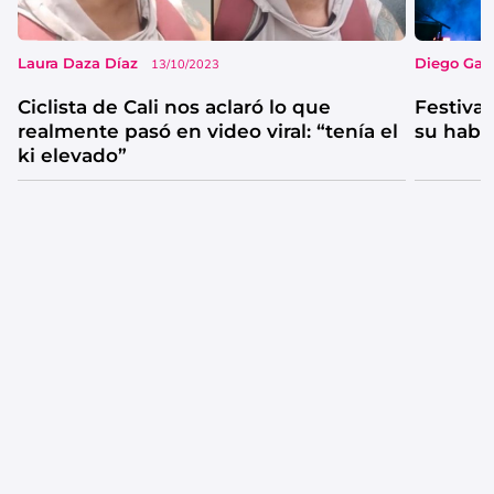
Laura Daza Díaz
Diego Garc
13/10/2023
Ciclista de Cali nos aclaró lo que
Festival
realmente pasó en video viral: “tenía el
su habi
ki elevado”