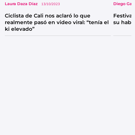
Laura Daza Díaz
Diego Garc
13/10/2023
Ciclista de Cali nos aclaró lo que
Festival
realmente pasó en video viral: “tenía el
su habi
ki elevado”