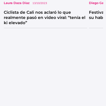
Laura Daza Díaz
Diego Garc
13/10/2023
Ciclista de Cali nos aclaró lo que
Festival
realmente pasó en video viral: “tenía el
su habi
ki elevado”