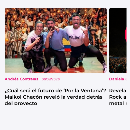
Andrés Contreras
Daniela G
06/08/2026
¿Cuál será el futuro de ‘Por la Ventana’?
Revelan
Maikol Chacón reveló la verdad detrás
Rock al
del proyecto
metal 