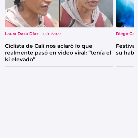
Laura Daza Díaz
Diego Garc
13/10/2023
Ciclista de Cali nos aclaró lo que
Festival
realmente pasó en video viral: “tenía el
su habi
ki elevado”