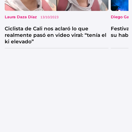
Laura Daza Díaz
Diego Garc
13/10/2023
Ciclista de Cali nos aclaró lo que
Festival
realmente pasó en video viral: “tenía el
su habi
ki elevado”